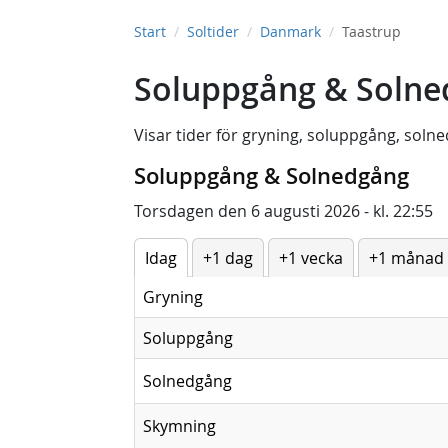
Start
Soltider
Danmark
Taastrup
Soluppgång & Solne
Visar tider för
gryning
,
soluppgång
,
solne
Soluppgång & Solnedgång
Torsdagen den 6 augusti 2026 - kl. 22:55
Idag
+1 dag
+1 vecka
+1 månad
Gryning
Soluppgång
Solnedgång
Skymning