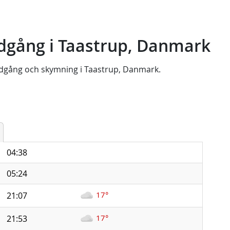
dgång i Taastrup, Danmark
dgång
och
skymning
i
Taastrup, Danmark
.
04:38
05:24
17°
21:07
17°
21:53