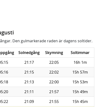
ugusti
ångar. Den gulmarkerade raden är dagens soltider.
uppgång
Solnedgång
Skymning
Soltimmar
05:15
21:17
22:05
16h 1m
05:16
21:15
22:02
15h 57m
05:18
21:13
22:00
15h 53m
05:20
21:11
21:57
15h 49m
05:22
21:09
21:55
15h 45m