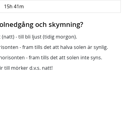
15h 41m
 solnedgång och skymning?
att) - till bli ljust (tidig morgon).
onten - fram tills det att halva solen är synlig.
orisonten - fram tills det att solen inte syns.
r till mörker d.v.s. natt!