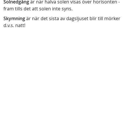
Solnedgång
är när halva solen visas över horisonten -
fram tills det att solen inte syns.
Skymning
är när det sista av dagsljuset blir till mörker
d.v.s. natt!